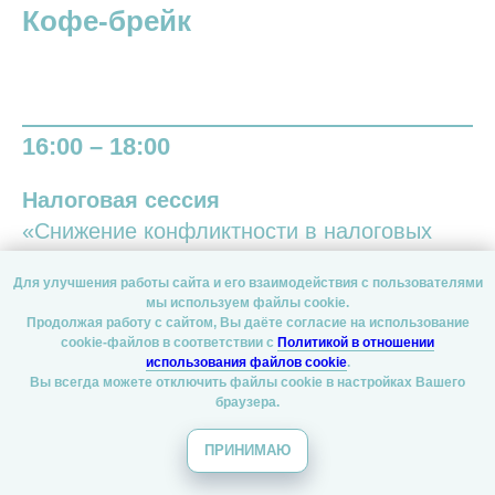
Кофе-брейк
16:00 – 18:00
Налоговая сессия
«Снижение конфликтности в налоговых
отношениях-первые итоги налоговой
Для улучшения работы сайта и его взаимодействия с пользователями
реформы 2025»
мы используем файлы cookie.
Продолжая работу с сайтом, Вы даёте согласие на использование
Модераторы
cookie-файлов в соответствии с
Политикой в отношении
использования файлов cookie
.
Владислав Каминский
, управляющий партнер ЮК «Каминский,
Вы всегда можете отключить файлы cookie в настройках Вашего
Иванов и партнеры» (г. Москва
браузера.
Темы дискуссии
ПРИНИМАЮ
Участники дискуссии